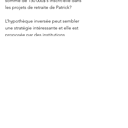
somme de 150 000$ s’inscrit-elle dans 
les projets de retraite de Patrick?
L’hypothèque inversée peut sembler 
une stratégie intéressante et elle est 
proposée par des institutions 
financières canadiennes spécialisées. 
Ces institutions sont soumises aux 
réglementations du Canada. Mais le 
mieux serait d’obtenir les conseils d’un 
planificateur financier
 avant de prendre 
ce genre de décision, afin de vous 
assurer qu’il s’agit bien de la meilleure 
solution pour vous.
Amine Chbani, MBA, Pl. Fin.
Cet article a initialement été publié par 